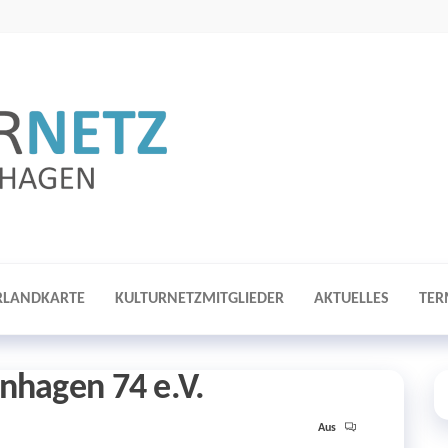
Kulturnetz
Eine Seite für
und von
Langenhagen
Kulturtreibenden
in Langenhagen
RLANDKARTE
KULTURNETZMITGLIEDER
AKTUELLES
TER
nhagen 74 e.V.
Aus