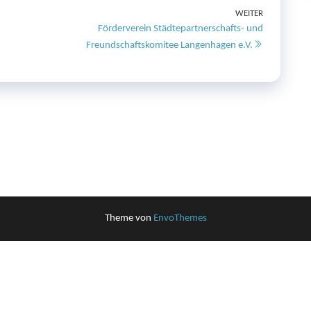
WEITER
Nächster
Förderverein Städtepartnerschafts- und
Beitrag
Freundschaftskomitee Langenhagen e.V.
Theme von
EnvoThemes