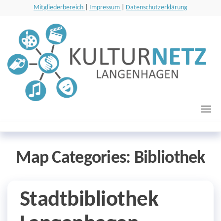
Zum
Mitgliederbereich
|
Impressum
|
Datenschutzerklärung
Inhalt
springen
Kulturnetz
Eine Seite für
und von
Langenhagen
Kulturtreibenden
in Langenhagen
Map Categories:
Bibliothek
Stadtbibliothek